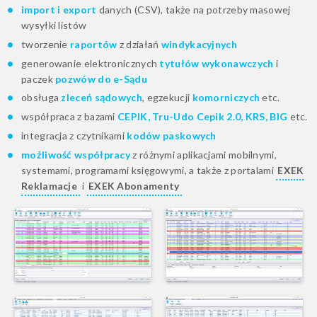
import i export
danych (CSV), także na potrzeby masowej
wysyłki listów
tworzenie
raportów
z działań
windykacyjnych
generowanie elektronicznych
tytułów wykonawczych
i
paczek
pozwów do e-Sądu
obsługa
zleceń sądowych
, egzekucji
komorniczych
etc.
współpraca z bazami
CEPIK, Tru-Udo Cepik 2.0, KRS, BIG
etc.
integracja z czytnikami
kodów paskowych
możliwość współpracy
z różnymi aplikacjami mobilnymi,
systemami, programami księgowymi, a także z portalami
EXEK
Reklamacje
i
EXEK Abonamenty